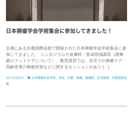
日本褥瘡学会学術集会に参加してきました！
京都にある京都国際会館で開催された日本褥瘡学会学術集会に参
加してきました。 シンポジウムや皮膚科・形成領域講習（踵褥
瘡のフットケアについて）、教育講習では、在宅での褥瘡ケア・
高齢患者の褥瘡対策などに関するセッションがあり […]
2019.08.25
日本褥瘡学会学術、学会、京都、褥瘡、看護師、在宅医療、京都国際会
館